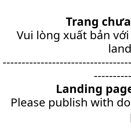
Trang chưa
Vui lòng xuất bản với
lan
---------------------------------
---------
Landing page
Please publish with do