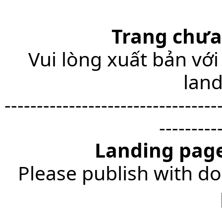
Trang chưa
Vui lòng xuất bản với
lan
---------------------------------
---------
Landing page
Please publish with do