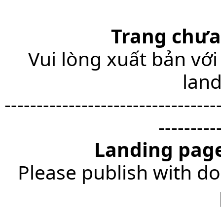
Trang chưa
Vui lòng xuất bản với
lan
---------------------------------
---------
Landing page
Please publish with do